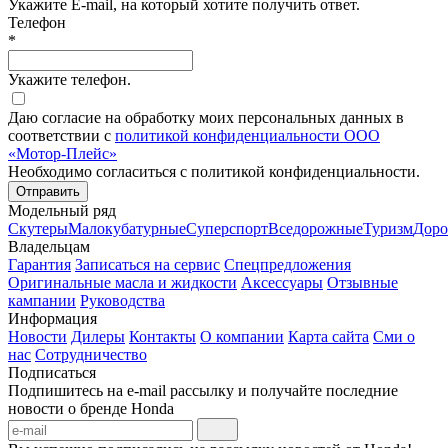
Укажите E-mail, на который хотите получить ответ.
Телефон
*
Укажите телефон.
Даю согласие на обработку моих персональных данных в
соответствии с
политикой конфиденциальности ООО
«Мотор-Плейс»
Необходимо согласиться с политикой конфиденциальности.
Отправить
Модельный ряд
Скутеры
Малокубатурные
Суперспорт
Вседорожные
Туризм
Дор
Владельцам
Гарантия
Записаться на сервис
Спецпредложения
Оригинальные масла и жидкости
Аксессуары
Отзывные
кампании
Руководства
Информация
Новости
Дилеры
Контакты
О компании
Карта сайта
Сми о
нас
Сотрудничество
Подписаться
Подпишитесь на e-mail рассылку и получайте последние
новости о бренде Honda