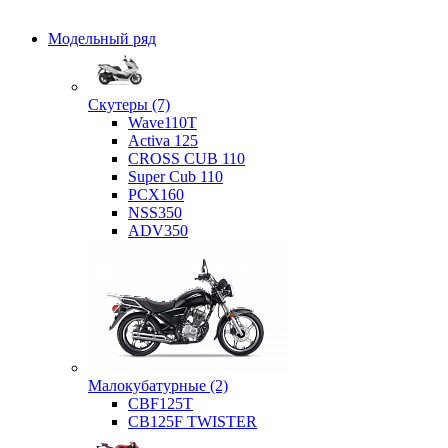
Модельный ряд
Скутеры (7)
Wave110T
Activa 125
CROSS CUB 110
Super Cub 110
PCX160
NSS350
ADV350
Малокубатурные (2)
CBF125T
CB125F TWISTER