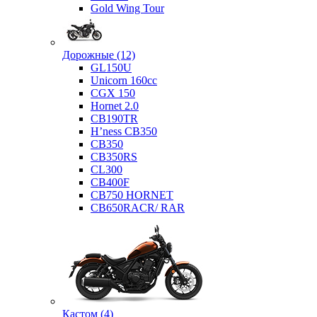
Gold Wing Tour
Дорожные (12)
GL150U
Unicorn 160cc
CGX 150
Hornet 2.0
CB190TR
H’ness CB350
CB350
CB350RS
CL300
CB400F
CB750 HORNET
CB650RACR/ RAR
Кастом (4)