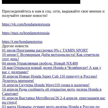
Присоединяйтесь к нам в соц. сети, выражайте свое мнение и
получайте свежие новости!
https://vk.com/hondamotorussia
https://max.ru/hondamotorussia
https://t.me/hondamotorrus
Другие новости
01 июля
Программа рассрочки 0% с TAMIN SPORT
10 июня
С Всемирным Днём мотоциклиста! Как отметили
этот день?
04 июня
Управляемая свобода. Новый NX400
18 мая
Открылся новый дилер Honda в Челябинске! А как у
вас с дилерами?
30 апреля
Новые Honda Super Cub 110 приедут в Россию!
Делитесь мнением!
16 апреля
Скутеры Honda Wave110 снова в наличии!
14 апреля
Рады сообщить об открытии мото дилера Honda в
Саратове!
01 апреля
Выставка МотоВесна'26 2-4 апреля, приглашаем вас
на стенд!
03 марта
Названы лучшие мото-дилеры Honda в России по