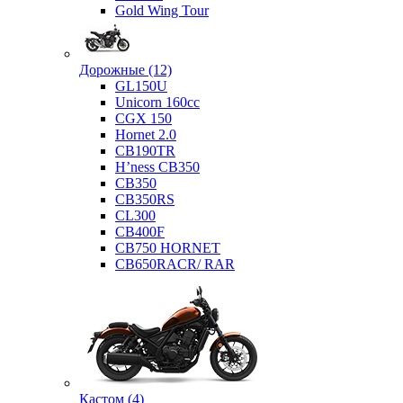
Gold Wing Tour
Дорожные (12)
GL150U
Unicorn 160cc
CGX 150
Hornet 2.0
CB190TR
H’ness CB350
CB350
CB350RS
CL300
CB400F
CB750 HORNET
CB650RACR/ RAR
Кастом (4)