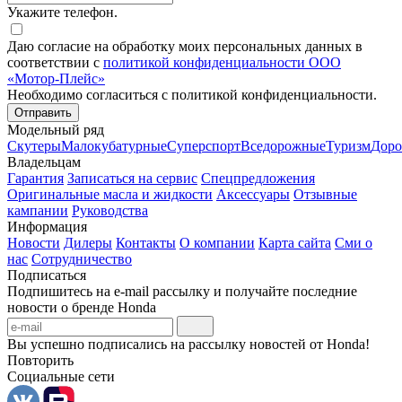
Укажите телефон.
Даю согласие на обработку моих персональных данных в
соответствии с
политикой конфиденциальности ООО
«Мотор-Плейс»
Необходимо согласиться с политикой конфиденциальности.
Отправить
Модельный ряд
Скутеры
Малокубатурные
Суперспорт
Вседорожные
Туризм
Дор
Владельцам
Гарантия
Записаться на сервис
Спецпредложения
Оригинальные масла и жидкости
Аксессуары
Отзывные
кампании
Руководства
Информация
Новости
Дилеры
Контакты
О компании
Карта сайта
Сми о
нас
Сотрудничество
Подписаться
Подпишитесь на e-mail рассылку и получайте последние
новости о бренде Honda
Вы успешно подписались на рассылку новостей от Honda!
Повторить
Социальные сети