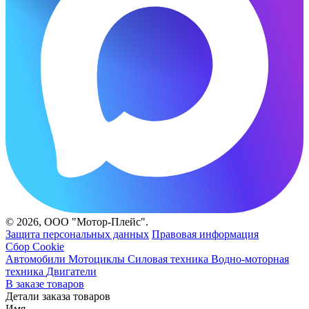
© 2026, ООО "Мотор-Плейс".
Защита персональных данных
Правовая информация
Сбор Cookie
Автомобили
Мотоциклы
Силовая техника
Водно-моторная
техника
Двигатели
В заказе
товаров
Детали заказа
товаров
Имя