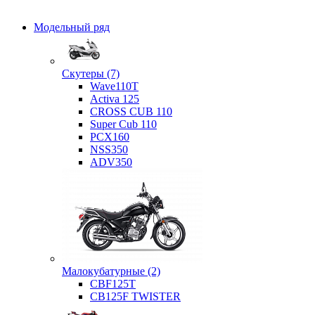
Модельный ряд
Скутеры (7)
Wave110T
Activa 125
CROSS CUB 110
Super Cub 110
PCX160
NSS350
ADV350
Малокубатурные (2)
CBF125T
CB125F TWISTER